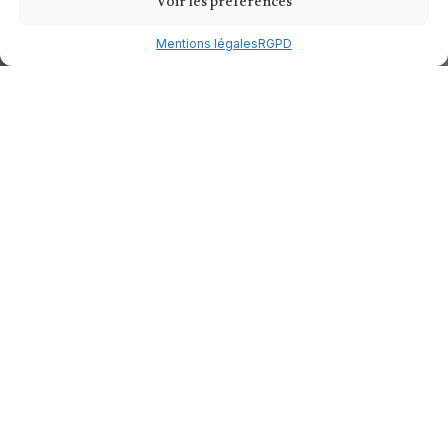
Voir les préférences
Mentions légales
RGPD
Vidéaste mariage
à Bordeaux
Des films naturels, élégants et authentiques pour revivre
chaque instant de votre journée.
Mariages
Découvrir les séances couple