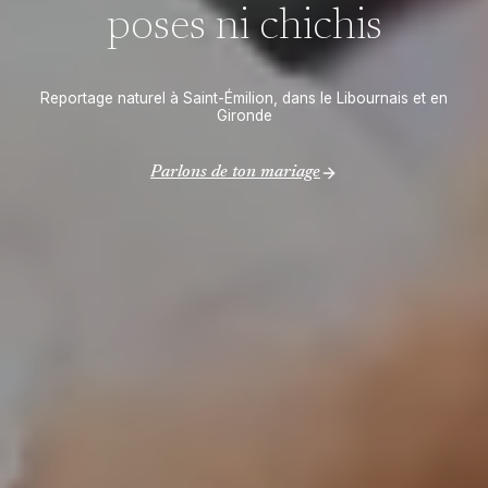
poses ni chichis
Reportage naturel à Saint-Émilion, dans le Libournais et en
Gironde
Parlons de ton mariage