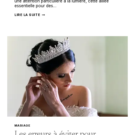
une attention particulière à la lumière, cette alliée
essentielle pour des…
COMMENT
LIRE LA SUITE
CHOISIR
LA
LUMIÈRE
IDÉALE
POUR
VOS
PHOTOS
DE
MARIAGE
MARIAGE
Les erreurs à éviter pour