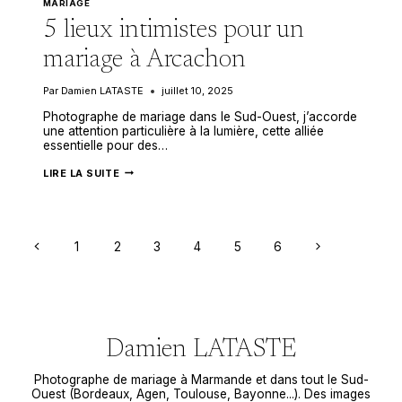
MARIAGE
5 lieux intimistes pour un
mariage à Arcachon
Par
Damien LATASTE
juillet 10, 2025
Photographe de mariage dans le Sud-Ouest, j’accorde
une attention particulière à la lumière, cette alliée
essentielle pour des…
5
LIRE LA SUITE
LIEUX
INTIMISTES
POUR
UN
MARIAGE
À
Navigation
Page
Page
1
2
3
4
5
6
ARCACHON
précédente
suivante
de
page
Damien LATASTE
Photographe de mariage à Marmande et dans tout le Sud-
Ouest (Bordeaux, Agen, Toulouse, Bayonne...). Des images