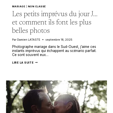
MARIAGE
|
NON CLASSÉ
Les petits imprévus du jour J…
et comment ils font les plus
belles photos
Par
Damien LATASTE
septembre 18, 2025
Photographe mariage dans le Sud-Ouest, j’aime ces
instants imprévus qui échappent au scénario parfait.
Ce sont souvent eux…
LES
LIRE LA SUITE
PETITS
IMPRÉVUS
DU
JOUR
J…
ET
COMMENT
ILS
FONT
LES
PLUS
BELLES
PHOTOS