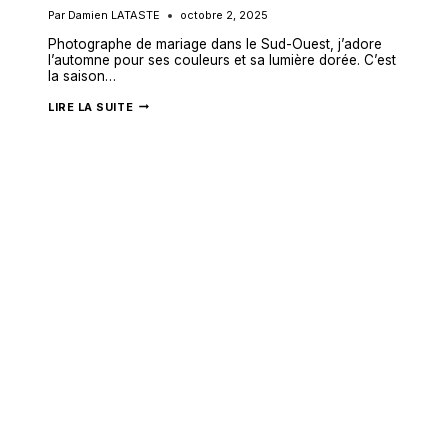
Par
Damien LATASTE
octobre 2, 2025
Photographe de mariage dans le Sud-Ouest, j’adore
l’automne pour ses couleurs et sa lumière dorée. C’est
la saison…
MARIAGE
LIRE LA SUITE
D’AUTOMNE
:
UNE
AMBIANCE
MAGIQUE
POUR
VOS
PHOTOS